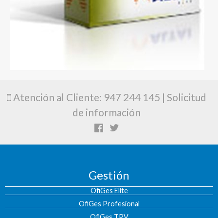
Atención al Cliente: 947 244 145 |
Solicitud
de información
Gestión
OfiGes Élite
OfiGes Profesional
OfiGes TPV