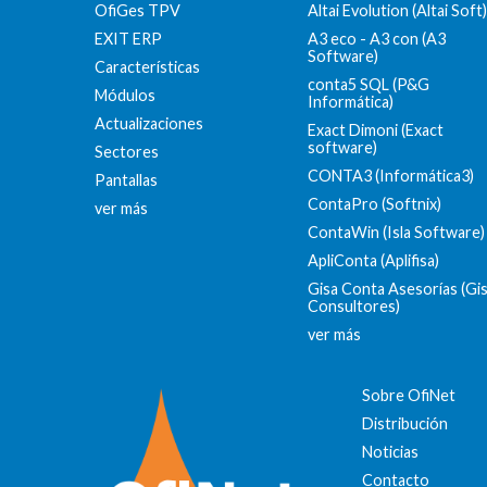
OfiGes TPV
Altai Evolution (Altai Soft)
EXIT ERP
A3 eco - A3 con (A3
Software)
Características
conta5 SQL (P&G
Módulos
Informática)
Actualizaciones
Exact Dimoni (Exact
software)
Sectores
CONTA3 (Informática3)
Pantallas
ContaPro (Softnix)
ver más
ContaWin (Isla Software)
ApliConta (Aplifisa)
Gisa Conta Asesorías (Gi
Consultores)
ver más
Sobre OfiNet
Distribución
Noticias
Contacto