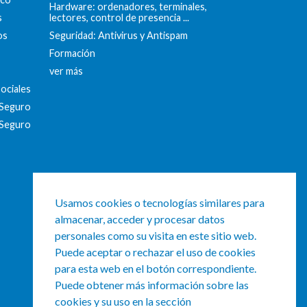
Hardware: ordenadores, terminales,
s
lectores, control de presencia ...
os
Seguridad: Antivirus y Antispam
a
Formación
ver más
ociales
 Seguro
 Seguro
Usamos cookies o tecnologías similares para
almacenar, acceder y procesar datos
personales como su visita en este sitio web.
Puede aceptar o rechazar el uso de cookies
para esta web en el botón correspondiente.
Puede obtener más información sobre las
cookies y su uso en la sección