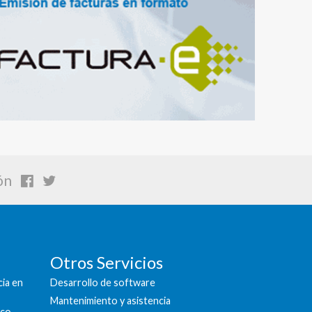
ón
Otros Servicios
cia en
Desarrollo de software
Mantenimiento y asistencia
ico