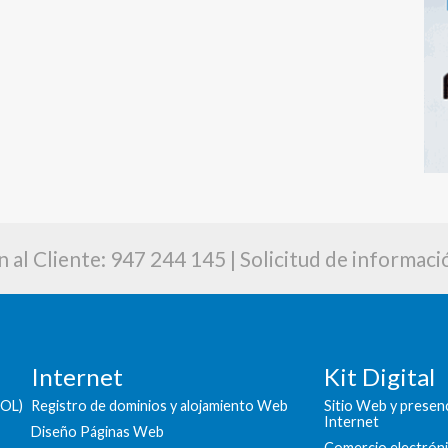
 al Cliente: 947 244 145 |
Solicitud de informaci
Internet
Kit Digital
SOL)
Registro de dominios y alojamiento Web
Sitio Web y presen
Internet
Diseño Páginas Web
Comercio electrón