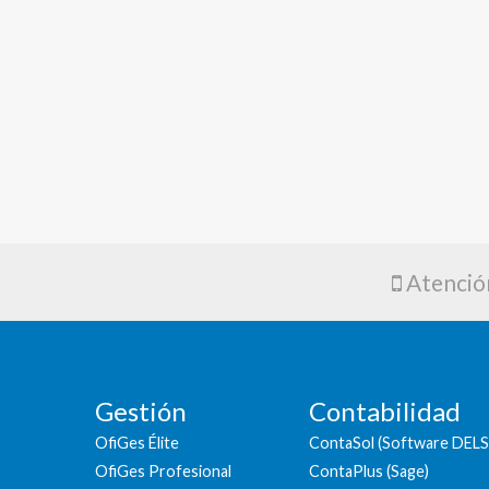
Atención
Gestión
Contabilidad
OfiGes Élite
ContaSol (Software DEL
OfiGes Profesional
ContaPlus (Sage)